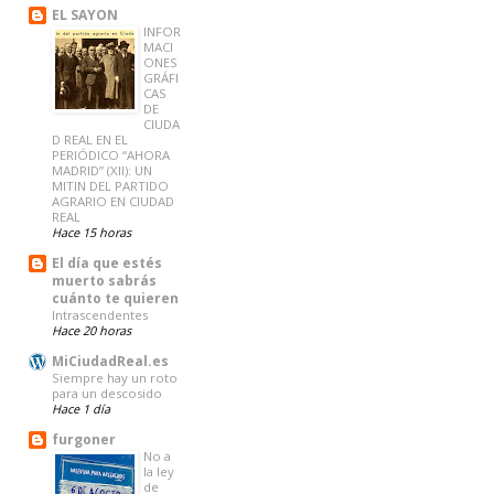
EL SAYON
INFOR
MACI
ONES
GRÁFI
CAS
DE
CIUDA
D REAL EN EL
PERIÓDICO “AHORA
MADRID” (XII): UN
MITIN DEL PARTIDO
AGRARIO EN CIUDAD
REAL
Hace 15 horas
El día que estés
muerto sabrás
cuánto te quieren
Intrascendentes
Hace 20 horas
MiCiudadReal.es
Siempre hay un roto
para un descosido
Hace 1 día
furgoner
No a
la ley
de