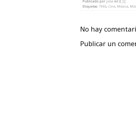
Publicado por
josia
en
8:12
Etiquetas:
1965
,
Cine
,
Música
,
Mús
No hay comentari
Publicar un come