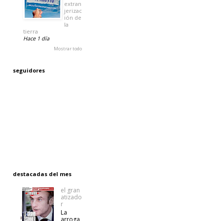
extran
jerizac
ión de
la
tierra
Hace 1 día
Mostrar todo
seguidores
destacadas del mes
el gran
atizado
r
La
arroga