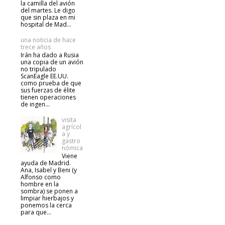
la camilla del avión
del martes. Le digo
que sin plaza en mi
hospital de Mad...
una noticia de hace
trece años
Irán ha dado a Rusia
una copia de un avión
no tripulado
ScanEagle EE.UU.
como prueba de que
sus fuerzas de élite
tienen operaciones
de ingen...
visita
agrícol
a y
gastro
nómica
Viene
ayuda de Madrid.
Ana, Isabel y Beni (y
Alfonso como
hombre en la
sombra) se ponen a
limpiar hierbajos y
ponemos la cerca
para que...