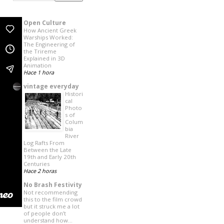
Open Culture
How Ancient Greek
Warships Worked:
The Engineering of
the Trireme
Explained in 3D
Animation
Hace 1 hora
vintage everyday
Histori
cal
Photo
s of
Colum
bia
River
Log Rafts From
Between the Late
19th and Early 20th
Centuries
Hace 2 horas
No Brash Festivity
Not recommending
this to the film crowd
but it struck me a lot
of people don’t
understand how…