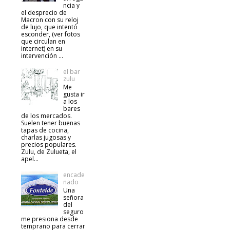
ncia y
el desprecio de
Macron con su reloj
de lujo, que intentó
esconder, (ver fotos
que circulan en
internet) en su
intervención ...
el bar
zulu
Me
gusta ir
a los
bares
de los mercados.
Suelen tener buenas
tapas de cocina,
charlas jugosas y
precios populares.
Zulu, de Zulueta, el
apel...
encade
nado
Una
señora
del
seguro
me presiona desde
temprano para cerrar