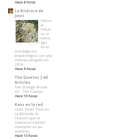
Hace 8 horas
La Bitácora de
Jenri
Valenc
ia
refuer
za su
lidera
zgo
en la
investigación
arqueológica con una
intensa campaña en
2026
Hace 9 horas
The Quietus | All
Articles
The Strange World
Of… The Cramps
Hace 10 horas
Kaos en la red
Chile. Peter Thiel en
La Moneda: la
reunión que el
Gobierno intentó
mantener en las
sombras
Hace 13 horas