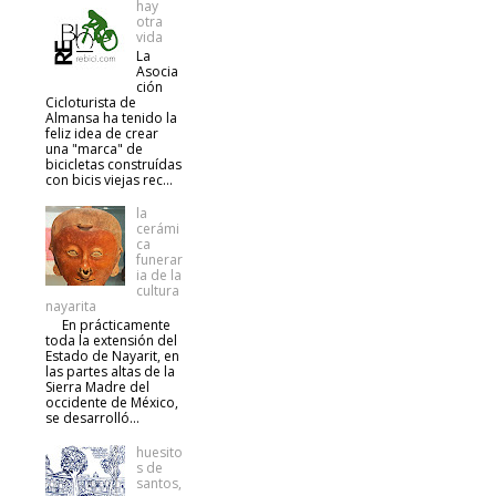
hay
otra
vida
La
Asocia
ción
Cicloturista de
Almansa ha tenido la
feliz idea de crear
una "marca" de
bicicletas construídas
con bicis viejas rec...
la
cerámi
ca
funerar
ia de la
cultura
nayarita
En prácticamente
toda la extensión del
Estado de Nayarit, en
las partes altas de la
Sierra Madre del
occidente de México,
se desarrolló...
huesito
s de
santos,