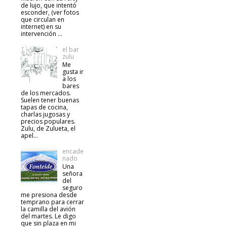
de lujo, que intentó
esconder, (ver fotos
que circulan en
internet) en su
intervención ...
el bar
zulu
Me
gusta ir
a los
bares
de los mercados.
Suelen tener buenas
tapas de cocina,
charlas jugosas y
precios populares.
Zulu, de Zulueta, el
apel...
encade
nado
Una
señora
del
seguro
me presiona desde
temprano para cerrar
la camilla del avión
del martes. Le digo
que sin plaza en mi