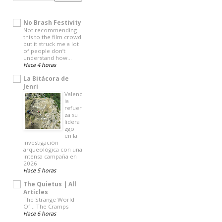
No Brash Festivity
Not recommending
this to the film crowd
but it struck me a lot
of people don’t
understand how…
Hace 4 horas
La Bitácora de
Jenri
Valenc
ia
refuer
za su
lidera
zgo
en la
investigación
arqueológica con una
intensa campaña en
2026
Hace 5 horas
The Quietus | All
Articles
The Strange World
Of… The Cramps
Hace 6 horas