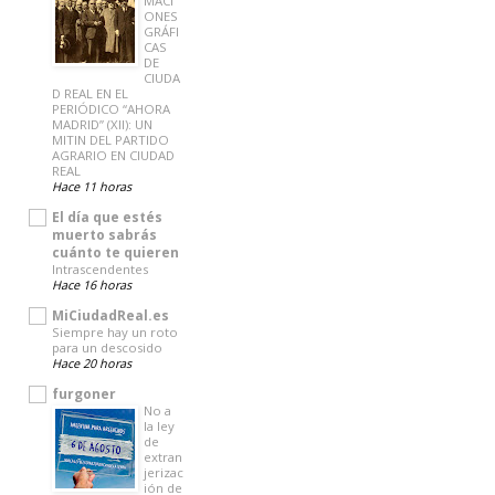
MACI
ONES
GRÁFI
CAS
DE
CIUDA
D REAL EN EL
PERIÓDICO “AHORA
MADRID” (XII): UN
MITIN DEL PARTIDO
AGRARIO EN CIUDAD
REAL
Hace 11 horas
El día que estés
muerto sabrás
cuánto te quieren
Intrascendentes
Hace 16 horas
MiCiudadReal.es
Siempre hay un roto
para un descosido
Hace 20 horas
furgoner
No a
la ley
de
extran
jerizac
ión de