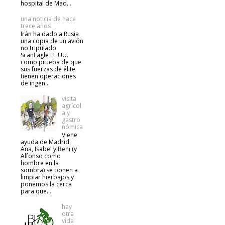
hospital de Mad...
una noticia de hace
trece años
Irán ha dado a Rusia
una copia de un avión
no tripulado
ScanEagle EE.UU.
como prueba de que
sus fuerzas de élite
tienen operaciones
de ingen...
visita
agrícol
a y
gastro
nómica
Viene
ayuda de Madrid.
Ana, Isabel y Beni (y
Alfonso como
hombre en la
sombra) se ponen a
limpiar hierbajos y
ponemos la cerca
para que...
hay
otra
vida