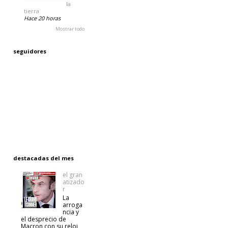
la
tierra
Hace 20 horas
Mostrar todo
seguidores
destacadas del mes
el gran
atizado
r
La
arroga
ncia y
el desprecio de
Macron con su reloj