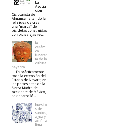
La
Asocia
ción
Cicloturista de
Almansa ha tenido la
feliz idea de crear
una "marca" de
bicicletas construídas
con bicis viejas rec...
la
cerámi
ca
funerar
ia de la
cultura
nayarita
En prácticamente
toda la extensión del
Estado de Nayarit, en
las partes altas de la
Sierra Madre del
occidente de México,
se desarrolló...
huesito
s de
santos,
agua y
adiós a
lima