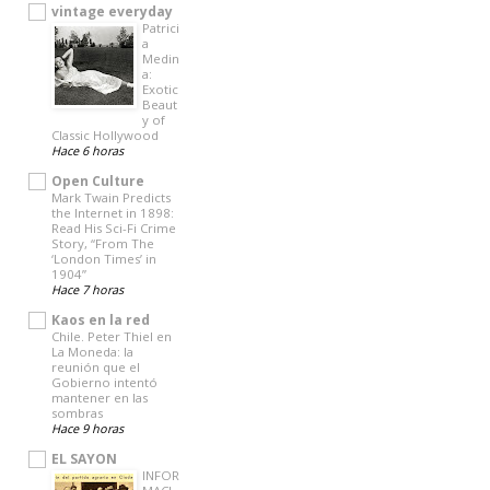
vintage everyday
Patrici
a
Medin
a:
Exotic
Beaut
y of
Classic Hollywood
Hace 6 horas
Open Culture
Mark Twain Predicts
the Internet in 1898:
Read His Sci-Fi Crime
Story, “From The
‘London Times’ in
1904”
Hace 7 horas
Kaos en la red
Chile. Peter Thiel en
La Moneda: la
reunión que el
Gobierno intentó
mantener en las
sombras
Hace 9 horas
EL SAYON
INFOR