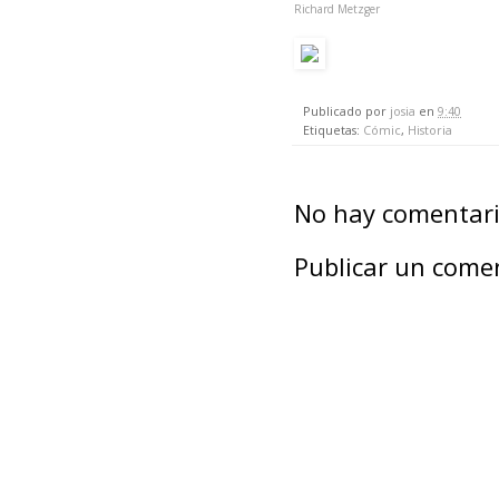
Richard Metzger
Publicado por
josia
en
9:40
Etiquetas:
Cómic
,
Historia
No hay comentari
Publicar un come