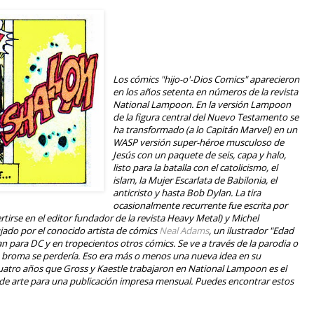
Los cómics "hijo-o'-Dios Comics" aparecieron
en los años setenta en números de la revista
National Lampoon. En la versión Lampoon
de la figura central del Nuevo Testamento se
ha transformado (a lo Capitán Marvel) en un
WASP versión super-héroe musculoso de
Jesús con un paquete de seis, capa y halo,
listo para la batalla con el catolicismo, el
islam, la Mujer Escarlata de Babilonia, el
anticristo y hasta Bob Dylan. La tira
ocasionalmente recurrente fue escrita por
rtirse en el editor fundador de la revista Heavy Metal) y Michel
jado por el conocido artista de cómics
Neal Adams
, un ilustrador "Edad
n para DC y en tropecientos otros cómics. Se ve a través de la parodia o
 la broma se perdería. Eso era más o menos una nueva idea en su
uatro años que Gross y Kaestle trabajaron en National Lampoon es el
 de arte para una publicación impresa mensual. Puedes encontrar estos