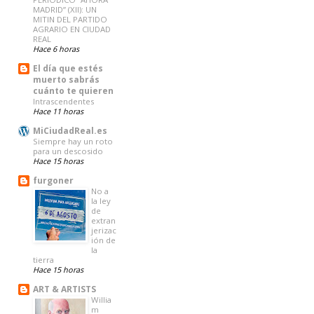
MADRID” (XII): UN
MITIN DEL PARTIDO
AGRARIO EN CIUDAD
REAL
Hace 6 horas
El día que estés
muerto sabrás
cuánto te quieren
Intrascendentes
Hace 11 horas
MiCiudadReal.es
Siempre hay un roto
para un descosido
Hace 15 horas
furgoner
No a
la ley
de
extran
jerizac
ión de
la
tierra
Hace 15 horas
ART & ARTISTS
Willia
m