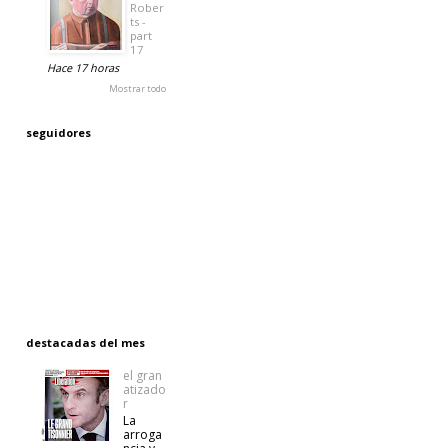
Rober
ts -
part
17
Hace 17 horas
Mostrar todo
seguidores
destacadas del mes
el gran
atizado
r
La
arroga