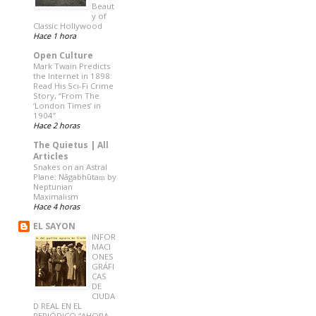
Beaut
y of
Classic Hollywood
Hace 1 hora
Open Culture
Mark Twain Predicts
the Internet in 1898:
Read His Sci-Fi Crime
Story, “From The
‘London Times’ in
1904”
Hace 2 horas
The Quietus | All
Articles
Snakes on an Astral
Plane: Nāgabhūtaṃ by
Neptunian
Maximalism
Hace 4 horas
EL SAYON
INFOR
MACI
ONES
GRÁFI
CAS
DE
CIUDA
D REAL EN EL
PERIÓDICO “AHORA