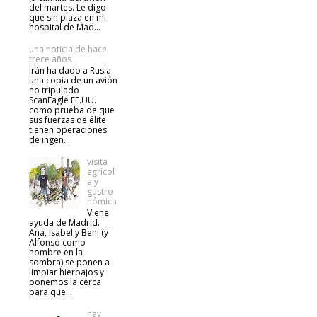
del martes. Le digo
que sin plaza en mi
hospital de Mad...
una noticia de hace
trece años
Irán ha dado a Rusia
una copia de un avión
no tripulado
ScanEagle EE.UU.
como prueba de que
sus fuerzas de élite
tienen operaciones
de ingen...
visita
agrícol
a y
gastro
nómica
Viene
ayuda de Madrid.
Ana, Isabel y Beni (y
Alfonso como
hombre en la
sombra) se ponen a
limpiar hierbajos y
ponemos la cerca
para que...
hay