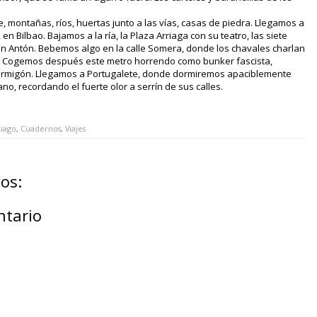
, montañas, ríos, huertas junto a las vías, casas de piedra. Llegamos a
 en Bilbao. Bajamos a la ría, la Plaza Arriaga con su teatro, las siete
an Antón. Bebemos algo en la calle Somera, donde los chavales charlan
. Cogemos después este metro horrendo como bunker fascista,
ormigón. Llegamos a Portugalete, donde dormiremos apaciblemente
 recordando el fuerte olor a serrín de sus calles.
iago
,
Cuadernos
,
Viajes
os:
ntario