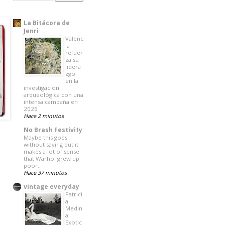
La Bitácora de
Jenri
Valenc
ia
refuer
za su
lidera
zgo
en la
investigación
arqueológica con una
intensa campaña en
2026
Hace 2 minutos
No Brash Festivity
Maybe this goes
without saying but it
makes a lot of sense
that Warhol grew up
poor.
Hace 37 minutos
vintage everyday
Patrici
a
Medin
a:
Exotic