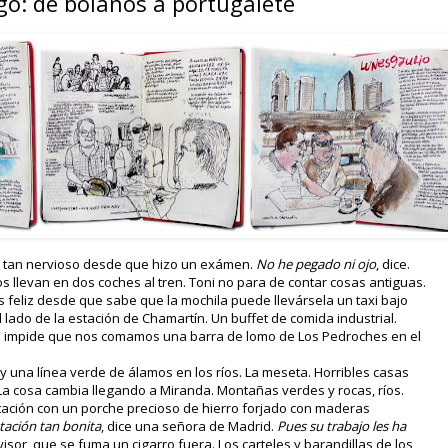
go: de bolaños a portugalete
o tan nervioso desde que hizo un exámen.
No he pegado ni ojo
, dice.
 llevan en dos coches al tren. Toni no para de contar cosas antiguas.
s feliz desde que sabe que la mochila puede llevársela un taxi bajo
ado de la estación de Chamartín. Un buffet de comida industrial.
impide que nos comamos una barra de lomo de Los Pedroches en el
 y una línea verde de álamos en los ríos. La meseta. Horribles casas
. La cosa cambia llegando a Miranda. Montañas verdes y rocas, ríos.
tación con un porche precioso de hierro forjado con maderas
tación tan bonita
, dice una señora de Madrid.
Pues su trabajo les ha
evisor, que se fuma un cigarro fuera. Los carteles y barandillas de los