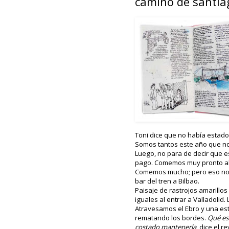
camino de santia
Toni dice que no había estad
Somos tantos este año que nos
Luego, no para de decir que e
pago. Comemos muy pronto al l
Comemos mucho; pero eso no 
bar del tren a Bilbao.
Paisaje de rastrojos amarillos
iguales al entrar a Valladolid
Atravesamos el Ebro y una es
rematando los bordes.
Qué es
costado mantenerla
, dice el r