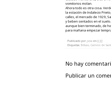
vomitorios molan.
Ahora todo es otra cosa. Verde
la estación de Indalecio Prieto,
calles, el mercado de 1929, S
y beben sentados en el suelo
aunque bien terminado, de h
para mañana empezar temprano,
Publicado por
josia
en
0:33
Etiquetas:
Bilbao
,
Camino de Sant
No hay comentari
Publicar un come