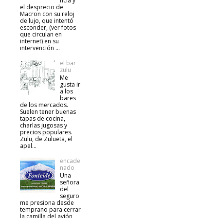
ncia y
el desprecio de
Macron con su reloj
de lujo, que intentó
esconder, (ver fotos
que circulan en
internet) en su
intervención ...
el bar
zulu
Me
gusta ir
a los
bares
de los mercados.
Suelen tener buenas
tapas de cocina,
charlas jugosas y
precios populares.
Zulu, de Zulueta, el
apel...
encade
nado
Una
señora
del
seguro
me presiona desde
temprano para cerrar
la camilla del avión