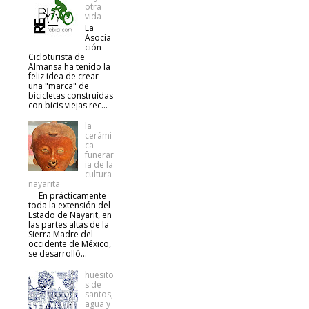
otra
vida
La
Asocia
ción
Cicloturista de
Almansa ha tenido la
feliz idea de crear
una "marca" de
bicicletas construídas
con bicis viejas rec...
la
cerámi
ca
funerar
ia de la
cultura
nayarita
En prácticamente
toda la extensión del
Estado de Nayarit, en
las partes altas de la
Sierra Madre del
occidente de México,
se desarrolló...
huesito
s de
santos,
agua y