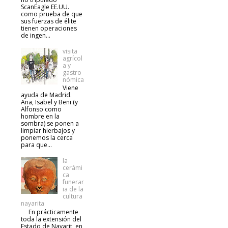
ScanEagle EE.UU.
como prueba de que
sus fuerzas de élite
tienen operaciones
de ingen...
visita
agrícol
a y
gastro
nómica
Viene
ayuda de Madrid.
Ana, Isabel y Beni (y
Alfonso como
hombre en la
sombra) se ponen a
limpiar hierbajos y
ponemos la cerca
para que...
la
cerámi
ca
funerar
ia de la
cultura
nayarita
En prácticamente
toda la extensión del
Estado de Nayarit, en