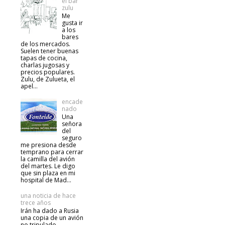
el bar
zulu
Me
gusta ir
a los
bares
de los mercados.
Suelen tener buenas
tapas de cocina,
charlas jugosas y
precios populares.
Zulu, de Zulueta, el
apel...
encade
nado
Una
señora
del
seguro
me presiona desde
temprano para cerrar
la camilla del avión
del martes. Le digo
que sin plaza en mi
hospital de Mad...
una noticia de hace
trece años
Irán ha dado a Rusia
una copia de un avión
no tripulado