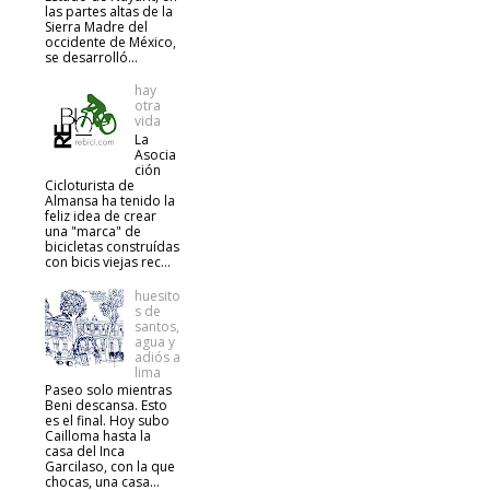
las partes altas de la
Sierra Madre del
occidente de México,
se desarrolló...
hay
otra
vida
La
Asocia
ción
Cicloturista de
Almansa ha tenido la
feliz idea de crear
una "marca" de
bicicletas construídas
con bicis viejas rec...
huesito
s de
santos,
agua y
adiós a
lima
Paseo solo mientras
Beni descansa. Esto
es el final. Hoy subo
Cailloma hasta la
casa del Inca
Garcilaso, con la que
chocas, una casa...