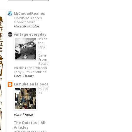
MiCiudadReal.es
Obituario Andrés
Gómez Mora
Hace 28 minutos
vintage everyday
Inside
the
Opiu
m
Dens
From
Betwe
en the Late 19th and
Early 20th Centuries
Hace 3 horas
La nube en la boca
Nápol
es
Hace 7 horas
The Quietus | All
Articles
Reissue of the Week: