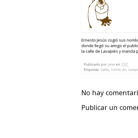
Ernesto Jesús cogió sus nombr
donde llegó su amigo el publi
la calle de Lavapiés y manda pa
Publicado por
josia
en
7:37
Etiquetas:
Cafés
,
Gente de
,
Lavap
No hay comentari
Publicar un come