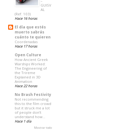
–
GUISV
AL
(Ref. 103)
Hace 16 horas
El día que estés
muerto sabrás
cuánto te quieren
Coordenadas
Hace 17 horas
Open Culture
How Ancient Greek
Warships Worked:
The Engineering of
the Trireme
Explained in 3D
Animation
Hace 22 horas
No Brash Festivity
Not recommending
this to the film crowd
but it struck me a lot
of people don’t
understand how…
Hace 1 día
Mostrar todo