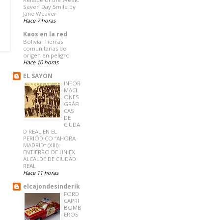
Seven Day Smile by
Jane Weaver
Hace 7 horas
Kaos en la red
Bolivia. Tierras
comunitarias de
origen en peligro
Hace 10 horas
EL SAYON
INFOR
MACI
ONES
GRÁFI
CAS
DE
CIUDA
D REAL EN EL
PERIÓDICO “AHORA
MADRID” (XIII):
ENTIERRO DE UN EX
ALCALDE DE CIUDAD
REAL
Hace 11 horas
elcajondesinderik
FORD
CAPRI
BOMB
EROS